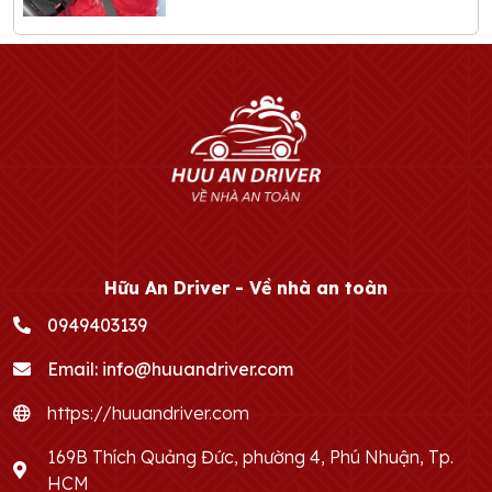
Hữu An Driver - Về nhà an toàn
0949403139
Email:
info@huuandriver.com
https://huuandriver.com
169B Thích Quảng Đức, phường 4, Phú Nhuận, Tp.
HCM