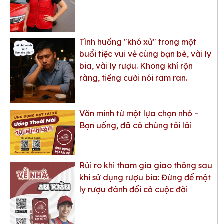
Tình huống "khó xử" trong một
buổi tiệc vui vẻ cùng bạn bè, vài ly
bia, vài ly rượu. Không khí rộn
ràng, tiếng cười nói râm ran.
Văn minh từ một lựa chọn nhỏ –
Bạn uống, đã có chúng tôi lái
Rủi ro khi tham gia giao thông sau
khi sử dụng rượu bia: Đừng để một
ly rượu đánh đổi cả cuộc đời