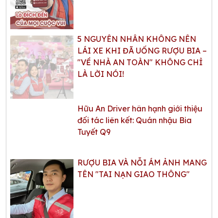
5 NGUYÊN NHÂN KHÔNG NÊN
LÁI XE KHI ĐÃ UỐNG RƯỢU BIA –
"VỀ NHÀ AN TOÀN" KHÔNG CHỈ
LÀ LỜI NÓI!
Hữu An Driver hân hạnh giới thiệu
đối tác liên kết: Quán nhậu Bia
Tuyết Q9
RƯỢU BIA VÀ NỖI ÁM ẢNH MANG
TÊN "TAI NẠN GIAO THÔNG"