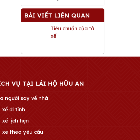
BÀI VIẾT LIÊN QUAN
Tiêu chuẩn của tài
xế
ỊCH VỤ TẠI LÁI HỘ HỮU AN
a người say về nhà
 xế đi tỉnh
i xế lịch hẹn
i xe theo yêu cầu