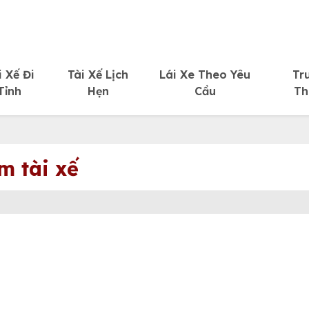
i Xế Đi
Tài Xế Lịch
Lái Xe Theo Yêu
Tr
Tỉnh
Hẹn
Cầu
Th
m tài xế