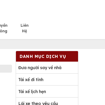
uyền
Liên
ông
Hệ
DANH MỤC DỊCH VỤ
Đưa người say về nhà
Tài xế đi tỉnh
Tài xế lịch hẹn
Lái xe theo yêu cầu