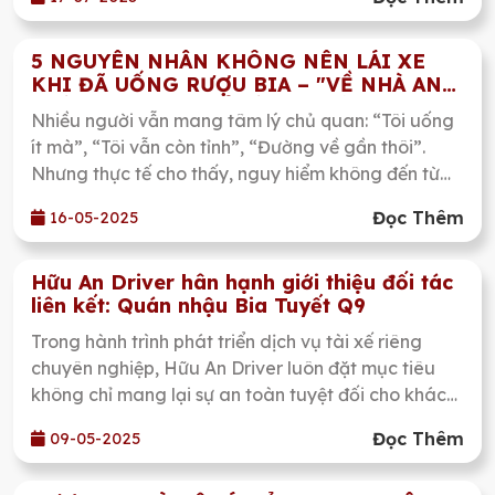
thông nghiêm trọng. Tuy nhiên, nhận thức về vấn đề
này vẫn còn hạn chế. Việc tham gia giao thông sau
khi đã sử dụng rượu bia không chỉ vi phạm pháp
5 NGUYÊN NHÂN KHÔNG NÊN LÁI XE
KHI ĐÃ UỐNG RƯỢU BIA – "VỀ NHÀ AN
luật, mà còn đe dọa tính mạng bản thân và người
TOÀN" KHÔNG CHỈ LÀ LỜI NÓI!
khác.
Nhiều người vẫn mang tâm lý chủ quan: “Tôi uống
ít mà”, “Tôi vẫn còn tỉnh”, “Đường về gần thôi”.
Nhưng thực tế cho thấy, nguy hiểm không đến từ
việc bạn say bao nhiêu, mà đến từ khoảnh khắc
Đọc Thêm
16-05-2025
bạn chọn cầm lái sau khi uống rượu bia.
Hữu An Driver hân hạnh giới thiệu đối tác
liên kết: Quán nhậu Bia Tuyết Q9
Trong hành trình phát triển dịch vụ tài xế riêng
chuyên nghiệp, Hữu An Driver luôn đặt mục tiêu
không chỉ mang lại sự an toàn tuyệt đối cho khách
hàng, mà còn kết nối với các đối tác uy tín để mở
Đọc Thêm
09-05-2025
rộng giá trị cộng thêm cho cộng đồng người dùng.
Với tinh thần đó, Hữu An Driver chính thức công bố