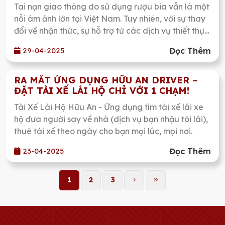
Tiện: Vấn Nạn Và Giải Pháp Từ Dịch Vụ
Tai nạn giao thông do sử dụng rượu bia vẫn là một
"Bạn Nhậu Tôi Lái"
nỗi ám ảnh lớn tại Việt Nam. Tuy nhiên, với sự thay
đổi về nhận thức, sự hỗ trợ từ các dịch vụ thiết thực
như "Bạn Nhậu Tôi Lái" của Hữu An Driver, hy vọng
Đọc Thêm
29-04-2025
một ngày không xa, chúng ta sẽ không còn phải
chứng kiến những mất mát đau lòng do những
hành động thiếu suy nghĩ sau chén rượu gây ra.
RA MẮT ỨNG DỤNG HỮU AN DRIVER –
ĐẶT TÀI XẾ LÁI HỘ CHỈ VỚI 1 CHẠM!
Hãy cùng hành động ngay hôm nay: "Đã uống
rượu bia – gọi Hữu An Driver!" – vì sự an toàn của
Tài Xế Lái Hộ Hữu An - Ứng dụng tìm tài xế lái xe
bạn, gia đình và cả cộng đồng.
hộ đưa người say về nhà (dịch vụ bạn nhậu tôi lái),
thuê tài xế theo ngày cho bạn mọi lúc, mọi nơi.
Đọc Thêm
23-04-2025
1
2
3