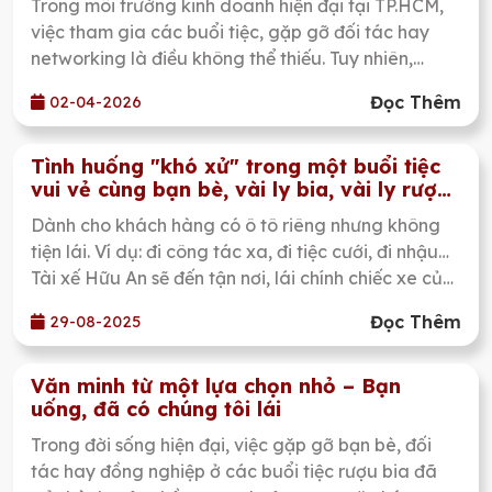
Trong môi trường kinh doanh hiện đại tại TP.HCM,
việc tham gia các buổi tiệc, gặp gỡ đối tác hay
networking là điều không thể thiếu. Tuy nhiên,
không phải ai cũng biết cách giữ hình ảnh chuyên
Đọc Thêm
02-04-2026
nghiệp xuyên suốt buổi gặp gỡ – đặc biệt là khi có
sự xuất hiện của rượu bia. Vậy làm sao để vừa
“hòa nhập cuộc vui”, vừa giữ được phong thái lịch
Tình huống "khó xử" trong một buổi tiệc
vui vẻ cùng bạn bè, vài ly bia, vài ly rượu.
sự, đẳng cấp? Bài viết dưới đây sẽ giúp bạn có cái
Không khí rộn ràng, tiếng cười nói râm
nhìn rõ hơn.
Dành cho khách hàng có ô tô riêng nhưng không
ran.
tiện lái. Ví dụ: đi công tác xa, đi tiệc cưới, đi nhậu…
Tài xế Hữu An sẽ đến tận nơi, lái chính chiếc xe của
bạn đưa bạn về an toàn. Không chỉ ô tô, nhiều
Đọc Thêm
29-08-2025
khách hàng đi xe máy cũng cần người lái thay sau
khi uống rượu bia. Tính năng này cực kỳ hữu ích
cho anh em thường xuyên đi nhậu gần nhà nhưng
Văn minh từ một lựa chọn nhỏ – Bạn
uống, đã có chúng tôi lái
không muốn để xe lại quán.
Trong đời sống hiện đại, việc gặp gỡ bạn bè, đối
tác hay đồng nghiệp ở các buổi tiệc rượu bia đã