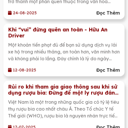
trở thành một phần quen thuộc trong văn hóa
người Việt. Đặc biệt ở những thành phố lớn như
Đọc Thêm
24-08-2025
TP.HCM, hình ảnh các quán nhậu, nhà hàng, quán
bia hơi luôn đông đúc khách vào mỗi buổi chiều tối
là điều thường thấy. Uống một vài ly để vui vẻ là
Khi “vui” đừng quên an toàn - Hữu An
Driver
chuyện bình thường, nhưng điều đáng lo ngại nhất
chính là sau khi đã uống, nhiều người vẫn cố tình tự
Một khoản tiền phạt đủ để bạn sử dụng dịch vụ lái
lái xe về nhà.
xe hộ trong nhiều tháng, an toàn hơn, văn minh hơn
và không phải lo lắng. Đây chính là lý do ngày
càng nhiều người tìm đến các dịch vụ bạn nhậu tôi
Đọc Thêm
12-08-2025
lái, bạn uống tôi lái, bạn say tôi lái, hay nói chung
là dịch vụ lái xe thuê chuyên nghiệp.
Rủi ro khi tham gia giao thông sau khi sử
dụng rượu bia: Đừng để một ly rượu đánh
đổi cả cuộc đời
Việt Nam là một trong những quốc gia có tỷ lệ tiêu
thụ rượu bia cao nhất châu Á. Theo Tổ chức Y tế
Thế giới (WHO), rượu bia là nguyên nhân trực tiếp
hoặc gián tiếp gây ra hơn 30% số vụ tai nạn giao
Đọc Thêm
17-07-2025