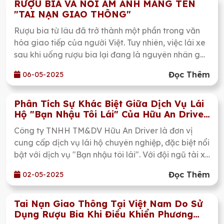
mối quan hệ hợp tác liên kết cùng Quán nhậu Bia
RƯỢU BIA VÀ NỖI ÁM ẢNH MANG TÊN
"TAI NẠN GIAO THÔNG"
Tuyết – một địa chỉ ẩm thực quen thuộc và được
yêu thích tại khu vực Bình Thạnh, Thành phố Hồ Chí
Rượu bia từ lâu đã trở thành một phần trong văn
Minh.
hóa giao tiếp của người Việt. Tuy nhiên, việc lái xe
sau khi uống rượu bia lại đang là nguyên nhân gây
ra hàng ngàn vụ tai nạn giao thông mỗi năm, để lại
Đọc Thêm
06-05-2025
hậu quả nặng nề cho gia đình và xã hội.
Phân Tích Sự Khác Biệt Giữa Dịch Vụ Lái
Hộ "Bạn Nhậu Tôi Lái" Của Hữu An Driver
Và Dịch Vụ Lái Hộ Cá Nhân
Công ty TNHH TM&DV Hữu An Driver là đơn vị
cung cấp dịch vụ lái hộ chuyên nghiệp, đặc biệt nổi
bật với dịch vụ "Bạn nhậu tôi lái". Với đội ngũ tài xế
có trên 5 năm kinh nghiệm, công ty cam kết mang
Đọc Thêm
02-05-2025
đến sự an toàn, bảo mật và thoải mái cho khách
hàng.
Tai Nạn Giao Thông Tại Việt Nam Do Sử
Dụng Rượu Bia Khi Điều Khiển Phương